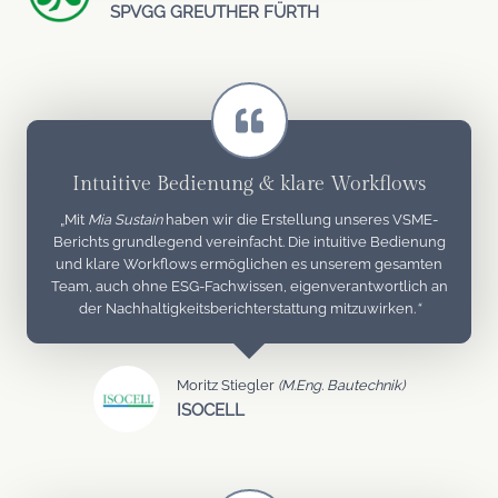
SPVGG GREUTHER FÜRTH
Intuitive Bedienung & klare Workflows
„Mit
Mia Sustain
haben wir die Erstellung unseres VSME-
Berichts grundlegend vereinfacht. Die intuitive Bedienung
und klare Workflows ermöglichen es unserem gesamten
Team, auch ohne ESG-Fachwissen, eigenverantwortlich an
der Nachhaltigkeitsberichterstattung mitzuwirken.
“
Moritz Stiegler
(M.Eng. Bautechnik)
ISOCELL